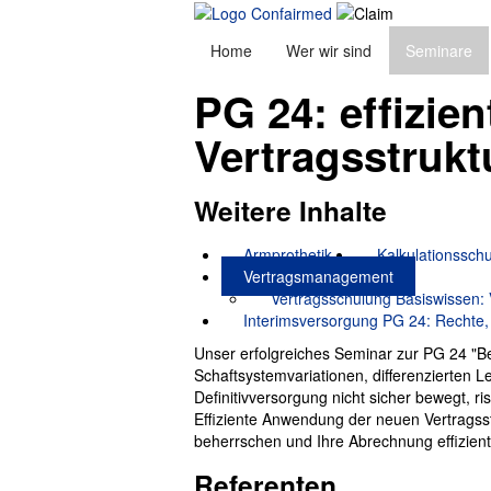
Home
Wer wir sind
Seminare
PG 24: effizi
Vertragsstrukt
Weitere Inhalte
Armprothetik
Kalkulationssch
Vertragsmanagement
Vertragsschulung Basiswissen:
Interimsversorgung PG 24: Rechte, P
Unser erfolgreiches Seminar zur PG 24 "Bei
Schaftsystemvariationen, differenzierten
Definitivversorgung nicht sicher bewegt, 
Effiziente Anwendung der neuen Vertragsst
beherrschen und Ihre Abrechnung effizient 
Referenten