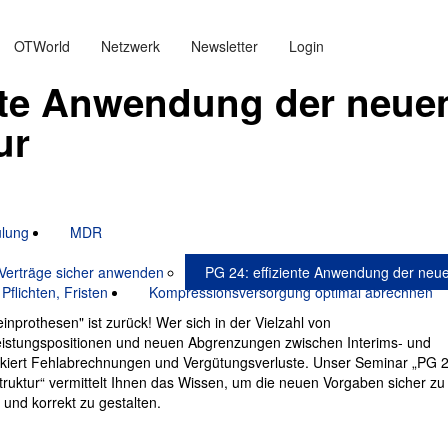
OTWorld
Netzwerk
Newsletter
Login
ente Anwendung der neue
ur
ulung
MDR
 Verträge sicher anwenden
PG 24: effiziente Anwendung der neue
flichten, Fristen
Kompressionsversorgung optimal abrechnen
nprothesen" ist zurück! Wer sich in der Vielzahl von
 Leistungspositionen und neuen Abgrenzungen zwischen Interims- und
riskiert Fehlabrechnungen und Vergütungsverluste. Unser Seminar „PG 2
ruktur“ vermittelt Ihnen das Wissen, um die neuen Vorgaben sicher zu
und korrekt zu gestalten.